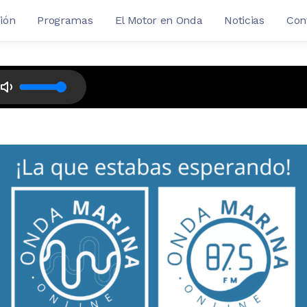
ión
Programas
El Motor en Onda
Noticias
Con