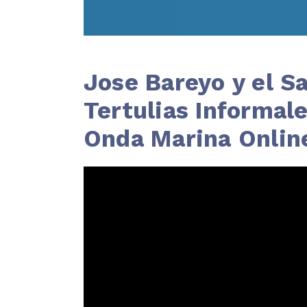
Jose Bareyo y el S
Tertulias Informal
Onda Marina Onlin