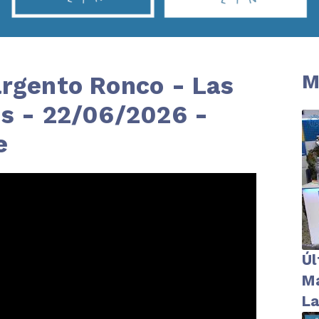
M
argento Ronco - Las
es - 22/06/2026 -
e
Úl
Ma
La