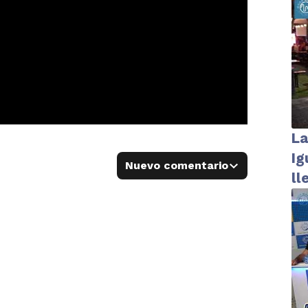
2
La
Ig
Nuevo comentario
ll
Bu