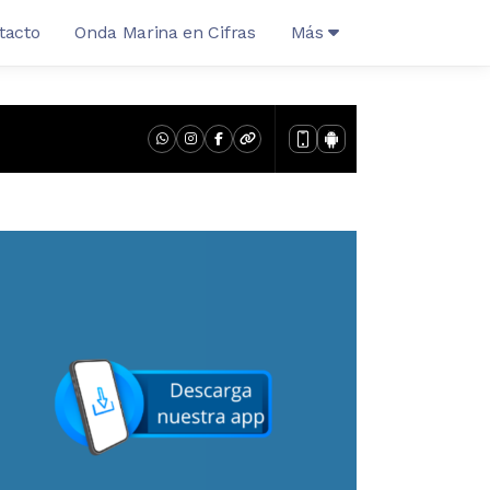
tacto
Onda Marina en Cifras
Más