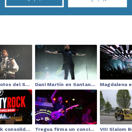
Galería de fotos del Santander Music 2026 | Onda Marina
Dani Martín en Santander 2026
NewCityRock consolida su crecimiento en Torrelavega entre nuevas bandas y grandes directos como el de Cobardes
Tregua firma un concierto arrollador en Santander con Razkin como aliado de lujo