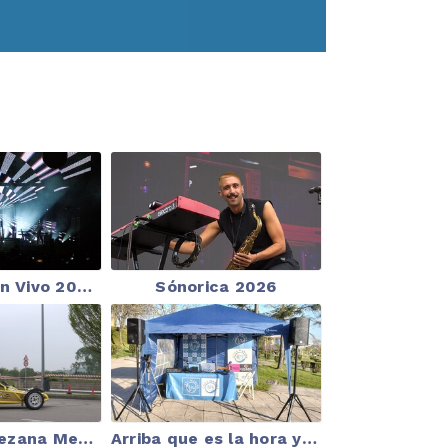
Magdalena en Vivo 2026 | Fotos de los conciertos en Santander – Onda Marina
Sónorica 2026
VIII Slalom Bezana Memorial Crescente Ortiz - Federico Diego
Arriba que es la hora y El Desván desde Astillero 24-03-2026