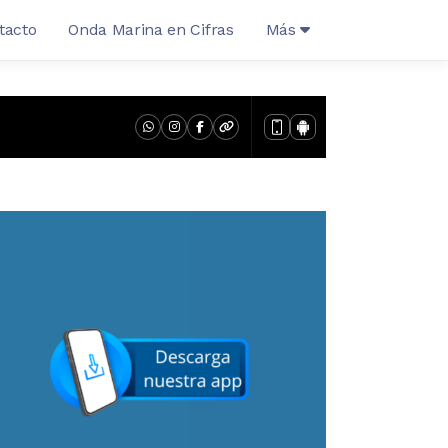
tacto
Onda Marina en Cifras
Más