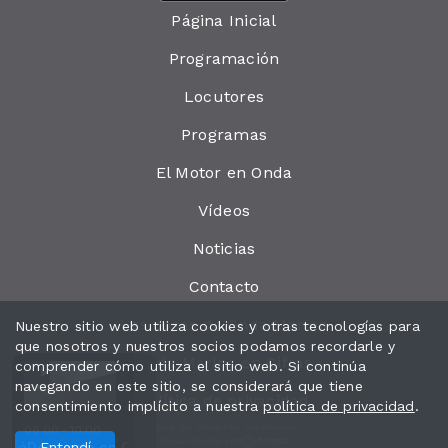
Página Inicial
Programación
Locutores
Programas
El Motor en Onda
Vídeos
Noticias
Contacto
Las cosas de Onda Marina
Nuestro sitio web utiliza cookies y otras tecnologías para
que nosotros y nuestros socios podamos recordarle y
Onda Marina en Cifras
comprender cómo utiliza el sitio web. Si continúa
navegando en este sitio, se considerará que tiene
Política de privacidad
consentimiento implícito a nuestra
política de privacidad
.
Todos los derechos reservados.
06:00 - 10:00
Desarrollado por
cto_Tregua_
espierta en Onda con Esther Casabó
Entendí