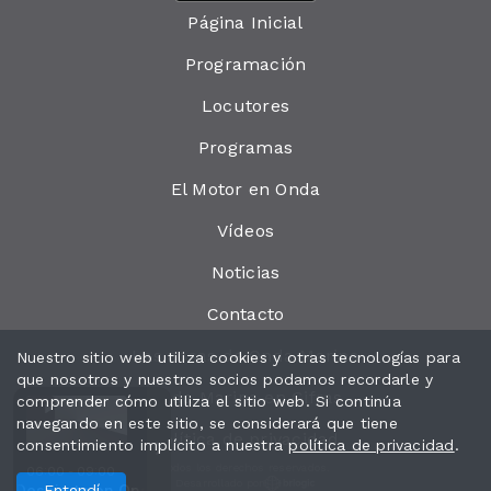
Página Inicial
Programación
Locutores
Programas
El Motor en Onda
Vídeos
Noticias
Contacto
Las cosas de Onda Marina
Nuestro sitio web utiliza cookies y otras tecnologías para
que nosotros y nuestros socios podamos recordarle y
Onda Marina en Cifras
comprender cómo utiliza el sitio web. Si continúa
navegando en este sitio, se considerará que tiene
Política de privacidad
consentimiento implícito a nuestra
política de privacidad
.
Todos los derechos reservados.
06:00 - 09:00
Desarrollado por
rriba que es la hora
erta en Onda con Esther Casabó
Entendí