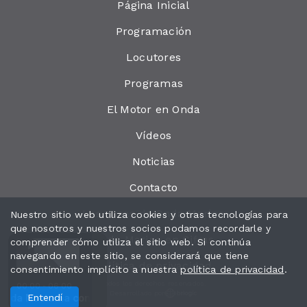
Página Inicial
Programación
Locutores
Programas
El Motor en Onda
Vídeos
Noticias
Contacto
Las cosas de Onda Marina
Nuestro sitio web utiliza cookies y otras tecnologías para
que nosotros y nuestros socios podamos recordarle y
Onda Marina en Cifras
comprender cómo utiliza el sitio web. Si continúa
navegando en este sitio, se considerará que tiene
Política de privacidad
consentimiento implícito a nuestra
política de privacidad
.
Todos los derechos reservados.
00:00 - 06:00
Desarrollado por
 Nocturna con Esther Casabó
 Brown - Teardrops from My Eyes
Entendí